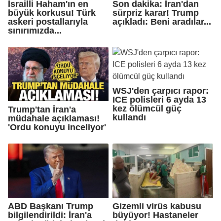
İsrailli Haham'ın en
Son dakika: İran'dan
büyük korkusu! Türk
sürpriz karar! Trump
askeri postallarıyla
açıkladı: Beni aradılar...
sınırımızda...
WSJ'den çarpıcı rapor:
ICE polisleri 6 ayda 13
kez ölümcül güç
Trump'tan İran'a
kullandı
müdahale açıklaması!
'Ordu konuyu inceliyor'
ABD Başkanı Trump
Gizemli virüs kabusu
bilgilendirildi: İran'a
büyüyor! Hastaneler