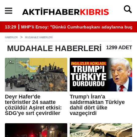
13:29 ┋ MHP’li Ersoy: "Dünkü Cumhurbaşkanı adaylarına bugün 
13
HABERLER
MUDAHALE HABERLERI
MUDAHALE
HABERLERI
1299 ADET
Deyr Hafer'de
Trump'ı İran'a
teröristler 24 saatte
saldırmaktan Türkiye
çözüldü! Aşiret etkisi:
dahil dört ülke
SDG'ye sırt çevirdiler
vazgeçirdi