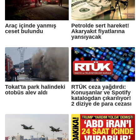
Araç içinde yanmış
Petrolde sert hareket!
ceset bulundu
Akaryakıt fiyatlarına
yansıyacak
Tokat'ta park halindeki
RTÜK ceza yağdırdı:
otobüs alev aldı
Konuşanlar ve Spotify
katalogdan çıkarılıyor!
2 diziye de para cezası