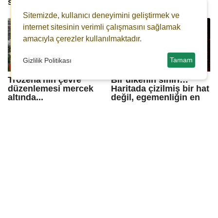
saldırdı...
tamamlandı…
Sitemizde, kullanıcı deneyimini geliştirmek ve
internet sitesinin verimli çalışmasını sağlamak
amacıyla çerezler kullanılmaktadır.
Tamam
Gizlilik Politikası
Trozena'nın çevre
Bir ülkenin sınırı…
düzenlemesi mercek
Haritada çizilmiş bir hat
altında...
değil, egemenliğin en
sert cümlesidir.
ABD Kongresinde İran
İran Dışişleri Bakanı
savaşını protesto eden
Arakçi: "ABD’nin
gazilere gözaltı...
çelişkili tutumu
diplomasiyle