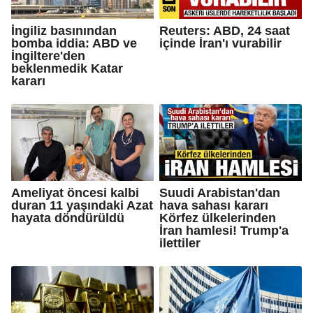
İngiliz basınından
Reuters: ABD, 24 saat
bomba iddia: ABD ve
içinde İran'ı vurabilir
İngiltere'den
beklenmedik Katar
kararı
Ameliyat öncesi kalbi
Suudi Arabistan'dan
duran 11 yaşındaki Azat
hava sahası kararı
hayata döndürüldü
Körfez ülkelerinden
İran hamlesi! Trump'a
ilettiler