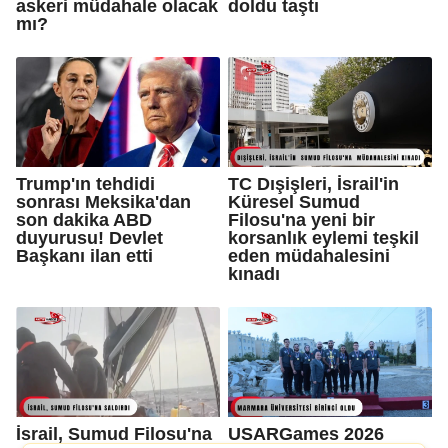
askeri müdahale olacak
doldu taştı
mı?
Trump'ın tehdidi
TC Dışişleri, İsrail'in
sonrası Meksika'dan
Küresel Sumud
son dakika ABD
Filosu'na yeni bir
duyurusu! Devlet
korsanlık eylemi teşkil
Başkanı ilan etti
eden müdahalesini
kınadı
İsrail, Sumud Filosu'na
USARGames 2026