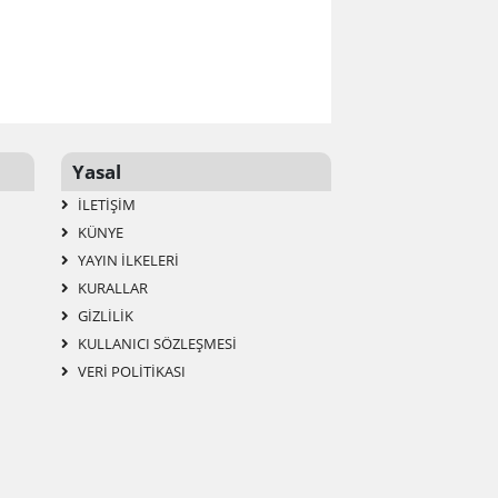
Yasal
İLETIŞIM
KÜNYE
YAYIN İLKELERI
KURALLAR
GIZLILIK
KULLANICI SÖZLEŞMESI
VERI POLITIKASI