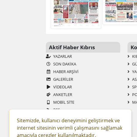
Aktif Haber Kıbrıs
Ko
YAZARLAR
KI
SON DAKIKA
G
HABER ARŞIVI
YA
GALERİLER
AS
VİDEOLAR
SP
ANKETLER
PO
MOBIL SITE
MA
RSS
GAZETELER
Sitemizde, kullanıcı deneyimini geliştirmek ve
SITENE EKLE
internet sitesinin verimli çalışmasını sağlamak
FIRMA REHBERI
amacıyla çerezler kullanılmaktadır.