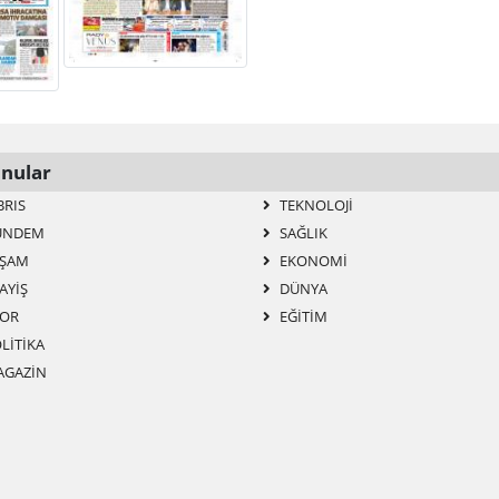
nular
BRIS
TEKNOLOJI
ÜNDEM
SAĞLIK
ŞAM
EKONOMI
AYIŞ
DÜNYA
OR
EĞITIM
LITIKA
GAZIN