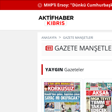
ıldı...
MHP’li Ersoy: "Dünkü Cumhurbaşk
Kemal’ diye bağırıyorlar"
ANASAYFA
GAZETE MANŞETLERI
GAZETE MANŞETLE
YAYGIN
Gazeteler