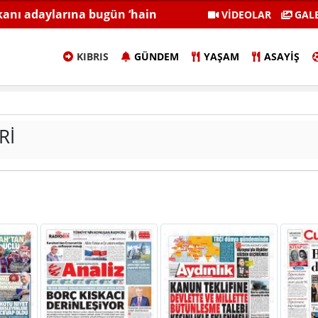
anı adaylarına bugün ‘hain
Geçitköy'deki işletmeciye 1 
VİDEOLAR
GALE
tutuklu var
KIBRIS
GÜNDEM
YAŞAM
ASAYIŞ
RI