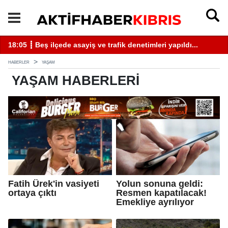
18:05 ┋ Beş ilçede asayiş ve trafik denetimleri yapıldı...
13
HABERLER
YAŞAM
YAŞAM HABERLERI
Fatih Ürek'in vasiyeti
Yolun sonuna geldi:
ortaya çıktı
Resmen kapatılacak!
Emekliye ayrılıyor