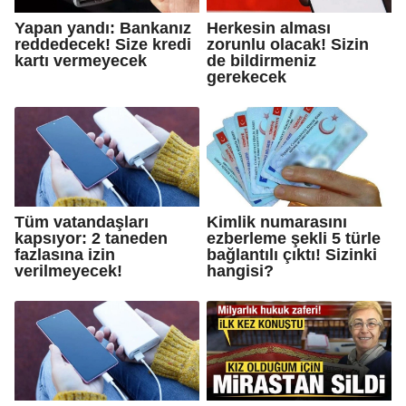
Yapan yandı: Bankanız
Herkesin alması
reddedecek! Size kredi
zorunlu olacak! Sizin
kartı vermeyecek
de bildirmeniz
gerekecek
Tüm vatandaşları
Kimlik numarasını
kapsıyor: 2 taneden
ezberleme şekli 5 türle
fazlasına izin
bağlantılı çıktı! Sizinki
verilmeyecek!
hangisi?