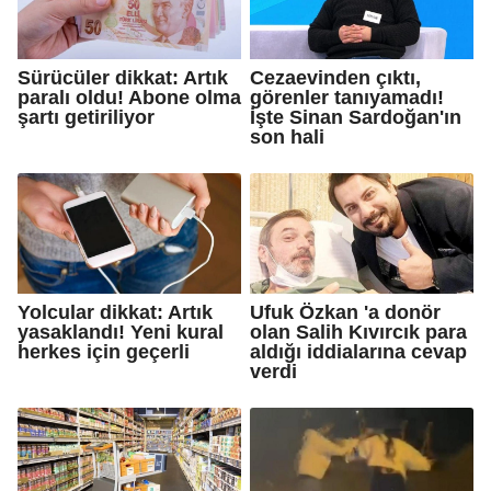
Sürücüler dikkat: Artık
Cezaevinden çıktı,
paralı oldu! Abone olma
görenler tanıyamadı!
şartı getiriliyor
İşte Sinan Sardoğan'ın
son hali
Yolcular dikkat: Artık
Ufuk Özkan 'a donör
yasaklandı! Yeni kural
olan Salih Kıvırcık para
herkes için geçerli
aldığı iddialarına cevap
verdi