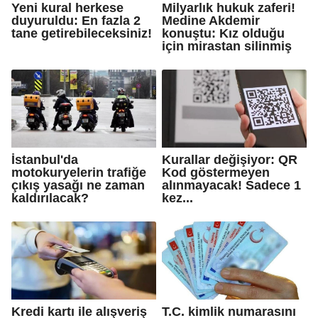
Yeni kural herkese
Milyarlık hukuk zaferi!
duyuruldu: En fazla 2
Medine Akdemir
tane getirebileceksiniz!
konuştu: Kız olduğu
için mirastan silinmiş
İstanbul'da
Kurallar değişiyor: QR
motokuryelerin trafiğe
Kod göstermeyen
çıkış yasağı ne zaman
alınmayacak! Sadece 1
kaldırılacak?
kez...
Kredi kartı ile alışveriş
T.C. kimlik numarasını