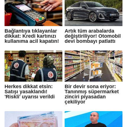
Bağlantıya tıklayanlar
Artık tüm arabalarda
dikkat: Kredi kartınızı
değiştiriliyor! Otomobil
kullanıma acil kapatın!
devi bombayı patlattı
Herkes dikkat etsin:
Bir devir sona eriyor:
Satışı yasaklandı!
Tanınmış süpermarket
'Riskli' uyarısı verildi
zinciri piyasadan
çekiliyor