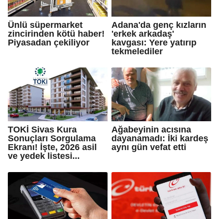
Ünlü süpermarket
Adana'da genç kızların
zincirinden kötü haber!
'erkek arkadaş'
Piyasadan çekiliyor
kavgası: Yere yatırıp
tekmelediler
TOKİ Sivas Kura
Ağabeyinin acısına
Sonuçları Sorgulama
dayanamadı: İki kardeş
Ekranı! İşte, 2026 asil
aynı gün vefat etti
ve yedek listesi...