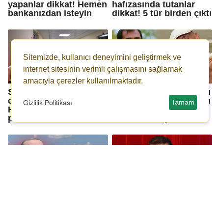
yapanlar dikkat! Hemen
hafızasında tutanlar
bankanızdan isteyin
dikkat! 5 tür birden çıktı
Sitemizde, kullanıcı deneyimini geliştirmek ve
internet sitesinin verimli çalışmasını sağlamak
amacıyla çerezler kullanılmaktadır.
SGK'dan vatandaşın
18 milyon TL toplandığı
cebini düşünen karar:
iddia edilmişti: Ankaralı
Tamam
Gizlilik Politikası
Hastalardan daha az
Turgut'un çocuklarının
para alınacak
davası sonuçlandı
İstanbul'da 100 bin
Netflix'i sarsan
konut burada
dolandırıcılık: Ünlü
yapılacak: İşte Baklalı
yönetmen dizi bütçesini