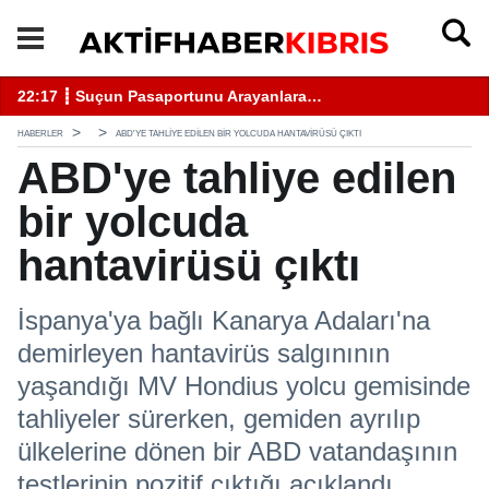
22:17 ┋ Suçun Pasaportunu Arayanlara…
18
HABERLER
ABD'YE TAHLIYE EDILEN BIR YOLCUDA HANTAVIRÜSÜ ÇIKTI
ABD'ye tahliye edilen
bir yolcuda
hantavirüsü çıktı
İspanya'ya bağlı Kanarya Adaları'na
demirleyen hantavirüs salgınının
yaşandığı MV Hondius yolcu gemisinde
tahliyeler sürerken, gemiden ayrılıp
ülkelerine dönen bir ABD vatandaşının
testlerinin pozitif çıktığı açıklandı.