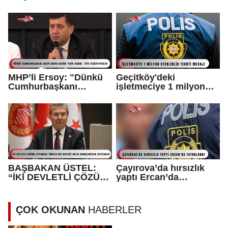
yapıldı...
MHP’li Ersoy: "Dünkü
Geçitköy'deki
Cumhurbaşkanı
işletmeciye 1 milyon
adaylarına bugün ‘hain
sterlinlik tehdit mesajı:
Kemal’ diye
1 tutuklu var
bağırıyorlar"
BAŞBAKAN ÜSTEL:
Çayırova’da hırsızlık
“İKİ DEVLETLİ ÇÖZÜM
yaptı Ercan’da
VİZYONUNA
tutuklandı
TÜRKİYE’NİN DESTEĞİ
ORTAK
ÇOK OKUNAN
HABERLER
DURUŞUMUZUN
GÖSTERGESİ”