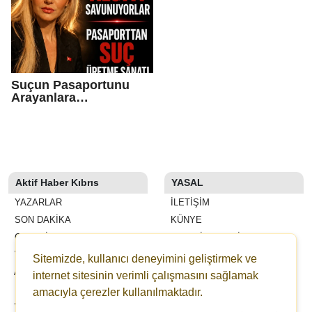
Suçun Pasaportunu
Arayanlara…
Aktif Haber Kıbrıs
YASAL
YAZARLAR
İLETIŞIM
SON DAKİKA
KÜNYE
GALERİLER
YAYIN İLKELERI
VİDEOLAR
KURALLAR
Sitemizde, kullanıcı deneyimini geliştirmek ve
ANKETLER
GIZLILIK
internet sitesinin verimli çalışmasını sağlamak
FİRMA REHBERİ
KULLANICI SÖZLEŞMESI
amacıyla çerezler kullanılmaktadır.
WİKİ
VERI POLITIKASI