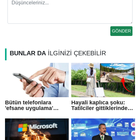
BUNLAR DA
İLGİNİZİ ÇEKEBİLİR
Bütün telefonlara
Hayali kaplıca şoku:
'efsane uygulama'
Tatilciler gittiklerinde
geliyor! 7/24
gözlerine inanamadı!
ulaşabileceksiniz