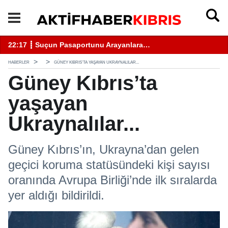
22:17 ┋ Suçun Pasaportunu Arayanlara…
18
HABERLER
GÜNEY KIBRIS’TA YAŞAYAN UKRAYNALILAR...
Güney Kıbrıs’ta
yaşayan
Ukraynalılar...
Güney Kıbrıs’ın, Ukrayna’dan gelen
geçici koruma statüsündeki kişi sayısı
oranında Avrupa Birliği’nde ilk sıralarda
yer aldığı bildirildi.