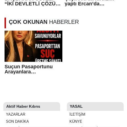
“İKİ DEVLETLİ ÇÖZÜM
yaptı Ercan’da
VİZYONUNA
tutuklandı
TÜRKİYE’NİN DESTEĞİ
ORTAK
ÇOK OKUNAN
HABERLER
DURUŞUMUZUN
GÖSTERGESİ”
Suçun Pasaportunu
Arayanlara…
Aktif Haber Kıbrıs
YASAL
YAZARLAR
İLETIŞIM
SON DAKİKA
KÜNYE