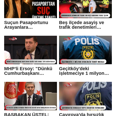
Suçun Pasaportunu
Beş ilçede asayiş ve
Arayanlara…
trafik denetimleri
yapıldı...
MHP’li Ersoy: "Dünkü
Geçitköy'deki
Cumhurbaşkanı
işletmeciye 1 milyon
adaylarına bugün ‘hain
sterlinlik tehdit mesajı:
Kemal’ diye
1 tutuklu var
bağırıyorlar"
BAŞBAKAN ÜSTEL:
Çayırova’da hırsızlık