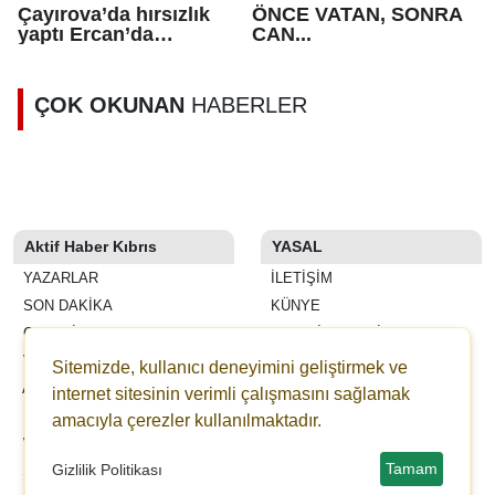
Çayırova’da hırsızlık
ÖNCE VATAN, SONRA
yaptı Ercan’da
CAN...
tutuklandı
ÇOK OKUNAN
HABERLER
Aktif Haber Kıbrıs
YASAL
YAZARLAR
İLETIŞIM
SON DAKİKA
KÜNYE
GALERİLER
YAYIN İLKELERI
VİDEOLAR
KURALLAR
Sitemizde, kullanıcı deneyimini geliştirmek ve
ANKETLER
GIZLILIK
internet sitesinin verimli çalışmasını sağlamak
FİRMA REHBERİ
KULLANICI SÖZLEŞMESI
amacıyla çerezler kullanılmaktadır.
WİKİ
VERI POLITIKASI
Tamam
Gizlilik Politikası
ŞEHİR REHBERİ