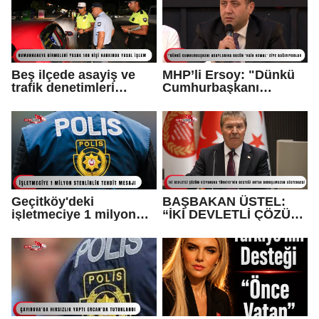
Beş ilçede asayiş ve
MHP’li Ersoy: "Dünkü
trafik denetimleri
Cumhurbaşkanı
yapıldı...
adaylarına bugün ‘hain
Kemal’ diye
bağırıyorlar"
Geçitköy'deki
BAŞBAKAN ÜSTEL:
işletmeciye 1 milyon
“İKİ DEVLETLİ ÇÖZÜM
sterlinlik tehdit mesajı:
VİZYONUNA
1 tutuklu var
TÜRKİYE’NİN DESTEĞİ
ORTAK
DURUŞUMUZUN
GÖSTERGESİ”