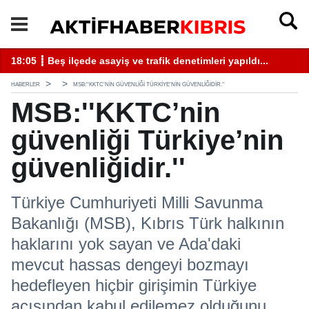
18:05 ┋ Beş ilçede asayiş ve trafik denetimleri yapıldı...
13
HABERLER
MSB:''KKTC’NIN GÜVENLIĞI TÜRKIYE’NIN GÜVENLIĞIDIR.''
MSB:''KKTC’nin
güvenliği Türkiye’nin
güvenliğidir.''
Türkiye Cumhuriyeti Milli Savunma
Bakanlığı (MSB), Kıbrıs Türk halkının
haklarını yok sayan ve Ada'daki
mevcut hassas dengeyi bozmayı
hedefleyen hiçbir girişimin Türkiye
açısından kabul edilemez olduğunu