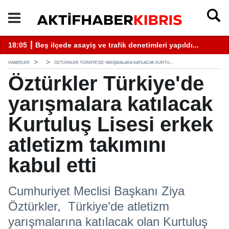
18:05 ┋ Beş ilçede asayiş ve trafik denetimleri yapıldı...
13
HABERLER
ÖZTÜRKLER TÜRKIYE'DE YARIŞMALARA KATILACAK KURTU...
Öztürkler Türkiye'de
yarışmalara katılacak
Kurtuluş Lisesi erkek
atletizm takımını
kabul etti
Cumhuriyet Meclisi Başkanı Ziya
Öztürkler, Türkiye’de atletizm
yarışmalarına katılacak olan Kurtuluş