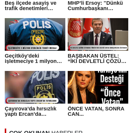
Beş ilçede asayiş ve
MHP’li Ersoy: "Dünkü
trafik denetimleri
Cumhurbaşkanı
yapıldı...
adaylarına bugün ‘hain
Kemal’ diye
bağırıyorlar"
Geçitköy'deki
BAŞBAKAN ÜSTEL:
işletmeciye 1 milyon
“İKİ DEVLETLİ ÇÖZÜM
sterlinlik tehdit mesajı:
VİZYONUNA
1 tutuklu var
TÜRKİYE’NİN DESTEĞİ
ORTAK
DURUŞUMUZUN
GÖSTERGESİ”
Çayırova’da hırsızlık
ÖNCE VATAN, SONRA
yaptı Ercan’da
CAN...
tutuklandı