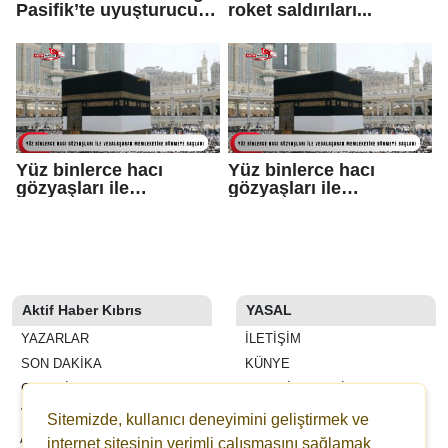
Pasifik’te uyuşturucu
roket saldırıları...
kaçakçılığı yapan
tekneye saldırı: 3 ölü
Yüz binlerce hacı
Yüz binlerce hacı
gözyaşları ile
gözyaşları ile
vedalaşarak
vedalaşarak
memleketine dönmeye
memleketine dönmeye
başladı
başladı
Aktif Haber Kıbrıs
YASAL
YAZARLAR
İLETIŞIM
SON DAKİKA
KÜNYE
GALERİLER
YAYIN İLKELERI
VİDEOLAR
KURALLAR
Sitemizde, kullanıcı deneyimini geliştirmek ve
ANKETLER
GIZLILIK
internet sitesinin verimli çalışmasını sağlamak