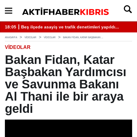
18:05 ┋ Beş ilçede asayiş ve trafik denetimleri yapıldı...
13
ANASAYFA
VİDEOLAR
VİDEOLAR
BAKAN FIDAN, KATAR BAŞBAKAN ...
VİDEOLAR
Bakan Fidan, Katar
Başbakan Yardımcısı
ve Savunma Bakanı
Al Thani ile bir araya
geldi