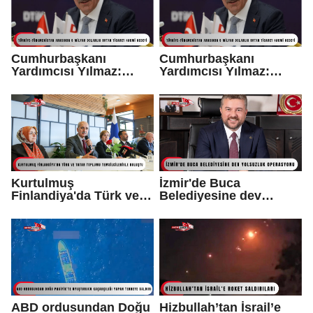
Cumhurbaşkanı
Cumhurbaşkanı
Yardımcısı Yılmaz:
Yardımcısı Yılmaz:
"Türkmenistan’ın
"Türkmenistan’ın
stratejik önemi her
stratejik önemi her
geçen gün artmaktadır"
geçen gün artmaktadır"
Kurtulmuş
İzmir'de Buca
Finlandiya'da Türk ve
Belediyesine dev
Tatar toplumu
yolsuzluk operasyonu
temsilcileriyle buluştu
ABD ordusundan Doğu
Hizbullah’tan İsrail’e