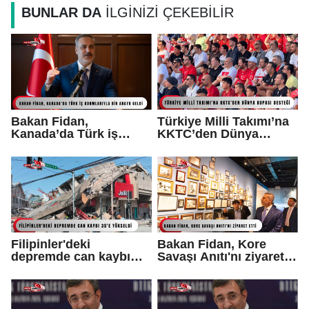
BUNLAR DA
İLGİNİZİ ÇEKEBİLİR
Bakan Fidan,
Türkiye Milli Takımı’na
Kanada’da Türk iş
KKTC’den Dünya
adamlarıyla bir araya
Kupası desteği
geldi
Filipinler'deki
Bakan Fidan, Kore
depremde can kaybı
Savaşı Anıtı'nı ziyaret
35'e yükseldi...
etti...