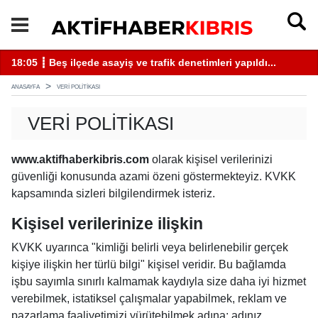
18:05 ┋ Beş ilçede asayiş ve trafik denetimleri yapıldı...
13
ANASAYFA
VERI POLITIKASI
VERI POLITIKASI
www.aktifhaberkibris.com
olarak kişisel verilerinizi
güvenliği konusunda azami özeni göstermekteyiz. KVKK
kapsamında sizleri bilgilendirmek isteriz.
Kişisel verilerinize ilişkin
KVKK uyarınca "kimliği belirli veya belirlenebilir gerçek
kişiye ilişkin her türlü bilgi" kişisel veridir. Bu bağlamda
işbu sayımla sınırlı kalmamak kaydıyla size daha iyi hizmet
verebilmek, istatiksel çalışmalar yapabilmek, reklam ve
pazarlama faaliyetimizi yürütebilmek adına; adınız,