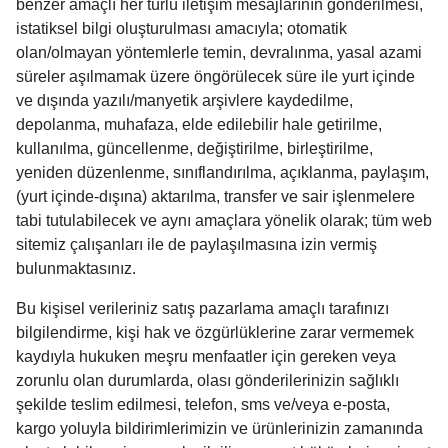
benzer amaçlı her türlü iletişim mesajlarının gönderilmesi,
istatiksel bilgi oluşturulması amacıyla; otomatik
olan/olmayan yöntemlerle temin, devralınma, yasal azami
süreler aşılmamak üzere öngörülecek süre ile yurt içinde
ve dışında yazılı/manyetik arşivlere kaydedilme,
depolanma, muhafaza, elde edilebilir hale getirilme,
kullanılma, güncellenme, değiştirilme, birleştirilme,
yeniden düzenlenme, sınıflandırılma, açıklanma, paylaşım,
(yurt içinde-dışına) aktarılma, transfer ve sair işlenmelere
tabi tutulabilecek ve aynı amaçlara yönelik olarak; tüm web
sitemiz çalışanları ile de paylaşılmasına izin vermiş
bulunmaktasınız.
Bu kişisel verileriniz satış pazarlama amaçlı tarafınızı
bilgilendirme, kişi hak ve özgürlüklerine zarar vermemek
kaydıyla hukuken meşru menfaatler için gereken veya
zorunlu olan durumlarda, olası gönderilerinizin sağlıklı
şekilde teslim edilmesi, telefon, sms ve/veya e-posta,
kargo yoluyla bildirimlerimizin ve ürünlerinizin zamanında