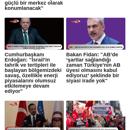
güçlü bir merkez olarak
konumlanacak"
Cumhurbaşkanı
Bakan Fidan: "AB’de
Erdoğan: "İsrail’in
‘şartlar sağlandığı
tahrik ve tertipleri ile
zaman Türkiye’nin AB
başlayan bölgemizdeki
üyesi olmasını kabul
savaş, özellikle enerji
ediyoruz’ şeklinde bir
piyasalarını olumsuz
siyasi irade yok"
etkilemeye devam
ediyor"