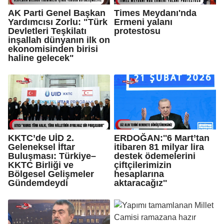
AK Parti Genel Başkan
Times Meydanı'nda
Yardımcısı Zorlu: "Türk
Ermeni yalanı
Devletleri Teşkilatı
protestosu
inşallah dünyanın ilk on
ekonomisinden birisi
haline gelecek"
KKTC’de UİD 2.
ERDOĞAN:''6 Mart’tan
Geleneksel İftar
itibaren 81 milyar lira
Buluşması: Türkiye–
destek ödemelerini
KKTC Birliği ve
çiftçilerimizin
Bölgesel Gelişmeler
hesaplarına
Gündemdeydi
aktaracağız''