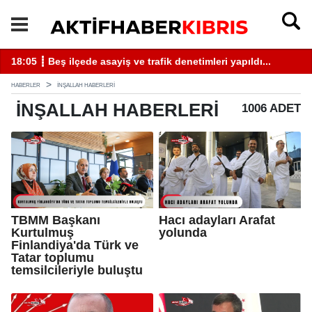
18:05 ┋ Beş ilçede asayiş ve trafik denetimleri yapıldı...
13
HABERLER
INŞALLAH HABERLERI
INŞALLAH
HABERLERI
1006 ADET
TBMM Başkanı
Hacı adayları Arafat
Kurtulmuş
yolunda
Finlandiya'da Türk ve
Tatar toplumu
temsilcileriyle buluştu