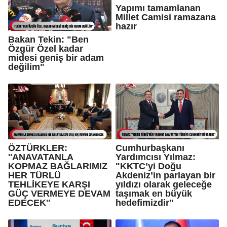
Yapımı tamamlanan
Millet Camisi ramazana
hazır
Bakan Tekin: "Ben
Özgür Özel kadar
midesi geniş bir adam
değilim"
ÖZTÜRKLER:
Cumhurbaşkanı
''ANAVATANLA
Yardımcısı Yılmaz:
KOPMAZ BAĞLARIMIZ
"KKTC’yi Doğu
HER TÜRLÜ
Akdeniz’in parlayan bir
TEHLİKEYE KARŞI
yıldızı olarak geleceğe
GÜÇ VERMEYE DEVAM
taşımak en büyük
EDECEK''
hedefimizdir"