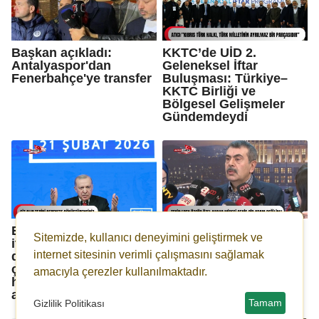
Başkan açıkladı:
KKTC’de UİD 2.
Antalyaspor'dan
Geleneksel İftar
Fenerbahçe'ye transfer
Buluşması: Türkiye–
KKTC Birliği ve
Bölgesel Gelişmeler
Gündemdeydi
ERDOĞAN:''6 Mart’tan
Bakan Tekin: "Ben
Sitemizde, kullanıcı deneyimini geliştirmek ve
itibaren 81 milyar lira
Özgür Özel kadar
destek ödemelerini
internet sitesinin verimli çalışmasını sağlamak
midesi geniş bir adam
çiftçilerimizin
değilim"
amacıyla çerezler kullanılmaktadır.
hesaplarına
aktaracağız''
Tamam
Gizlilik Politikası