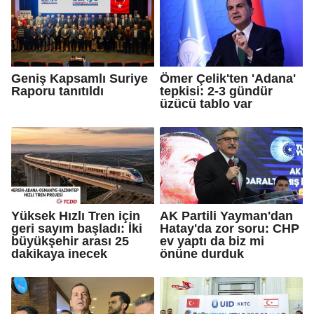
Geniş Kapsamlı Suriye
Ömer Çelik'ten 'Adana'
Raporu tanıtıldı
tepkisi: 2-3 gündür
üzücü tablo var
Yüksek Hızlı Tren için
AK Partili Yayman'dan
geri sayım başladı: İki
Hatay'da zor soru: CHP
büyükşehir arası 25
ev yaptı da biz mi
dakikaya inecek
önüne durduk