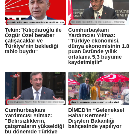
Tekin:"Kılıçdaroğlu ile
Cumhurbaşkanı
Özgür Özel beraber
Yardımcısı Yılmaz:
çalışacaklar ve
"Türkiye ekonomisi,
Türkiye’nin beklediği
dünya ekonomisinin 1.8
tablo buydu"
puan üstünde yıllık
ortalama 5,3 büyüme
kaydetmiştir"
Cumhurbaşkanı
DİMED'in “Geleneksel
Yardımcısı Yılmaz:
Bahar Kermesi”
"Belirsizliklerin,
Dışişleri Bakanlığı
çatışmaların yükseldiği
bahçesinde yapılıyor
bu dönemde Türkiye