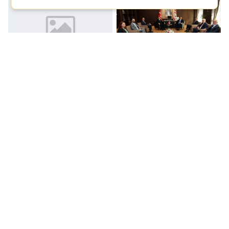
Yapımı tamamlanan
ÖZTÜRKLER:
Millet Camisi ramazana
''ANAVATANLA
hazır
KOPMAZ BAĞLARIMIZ
HER TÜRLÜ
TEHLİKEYE KARŞI
GÜÇ VERMEYE DEVAM
EDECEK''
Cumhurbaşkanı
Geniş Kapsamlı Suriye
Yardımcısı Yılmaz:
Raporu tanıtıldı
"KKTC’yi Doğu
Akdeniz’in parlayan bir