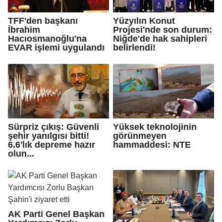
TFF'den başkanı
Yüzyılın Konut
İbrahim
Projesi'nde son durum:
Hacıosmanoğlu'na
Niğde'de hak sahipleri
EVAR işlemi uygulandı
belirlendi!
Sürpriz çıkış: Güvenli
Yüksek teknolojinin
şehir yanılgısı bitti!
görünmeyen
6.6'lık depreme hazır
hammaddesi: NTE
olun...
AK Parti Genel Başkan