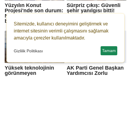
Yüzyılın Konut
Sürpriz çıkış: Güvenli
Projesi'nde son durum:
şehir yanılgısı bitti!
Niğde'de hak sahipleri
6.6'lık depreme hazır
belirlendi!
olun...
Sitemizde, kullanıcı deneyimini geliştirmek ve
internet sitesinin verimli çalışmasını sağlamak
amacıyla çerezler kullanılmaktadır.
Tamam
Gizlilik Politikası
Yüksek teknolojinin
AK Parti Genel Başkan
görünmeyen
Yardımcısı Zorlu
hammaddesi: NTE
Başkan Şahin'i ziyaret
etti
Bakanlar Bolat ve
Mahmut Bıyıklı: Kültür