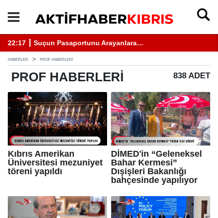
18:05 ┋ Beş ilçede asayiş ve trafik denetimleri yapıldı...
13
HABERLER
PROF HABERLERI
PROF
HABERLERI
838 ADET
Kıbrıs Amerikan
DİMED'in “Geleneksel
Üniversitesi mezuniyet
Bahar Kermesi”
töreni yapıldı
Dışişleri Bakanlığı
bahçesinde yapılıyor