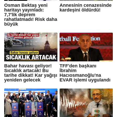
Osman Bektaş yeni
Annesinin cenazesinde
haritayı yayınladı:
kardeşini öldürdü!
7,7'lik deprem
rahatlatmadı! Risk daha
büyük
Bahar havası geliyor!
TFF'den başkanı
Sıcaklık artacak! Bu
İbrahim
tarihe dikkat! Kar yağışı
Hacıosmanoğlu'na
yeniden gelecek
EVAR işlemi uygulandı