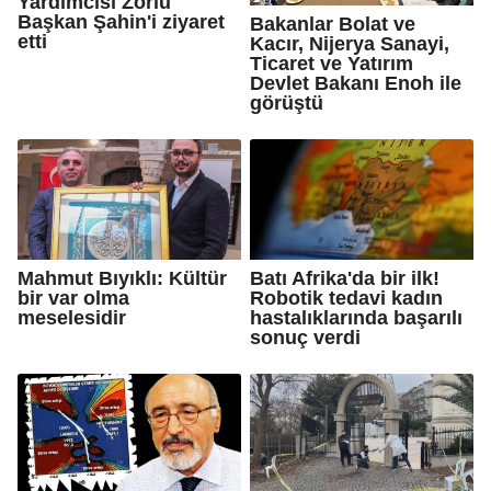
Yardımcısı Zorlu
Başkan Şahin'i ziyaret
Bakanlar Bolat ve
etti
Kacır, Nijerya Sanayi,
Ticaret ve Yatırım
Devlet Bakanı Enoh ile
görüştü
Mahmut Bıyıklı: Kültür
Batı Afrika'da bir ilk!
bir var olma
Robotik tedavi kadın
meselesidir
hastalıklarında başarılı
sonuç verdi