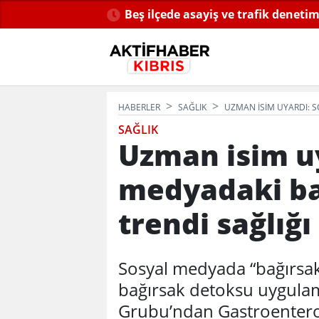
Beş ilçede asayiş ve trafik denetiml
HABERLER
SAĞLIK
UZMAN ISIM UYARDI: S
SAĞLIK
Uzman isim uy
medyadaki ba
trendi sağlığı
Sosyal medyada “bağırsakla
bağırsak detoksu uygulam
Grubu’ndan Gastroenterolo