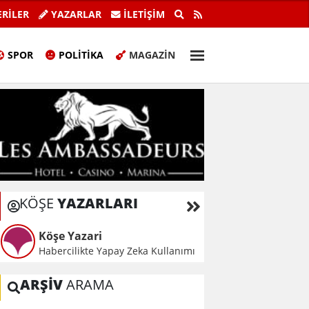
urbaşkanı adaylarına bugün ‘hain
Geçitköy'deki işletme
RİLER
YAZARLAR
İLETIŞIM
tutuklu var
SPOR
POLITIKA
MAGAZIN
KÖŞE
YAZARLARI
Köşe Yazari
Habercilikte Yapay Zeka Kullanımı
ARŞİV
ARAMA