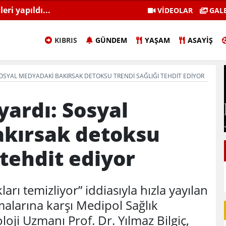
eri yapıldı...
MHP’li Ersoy: "Dünkü Cumh
VİDEOLAR
GALE
Kemal’ diye bağırıyorlar"
KIBRIS
GÜNDEM
YAŞAM
ASAYIŞ
OSYAL MEDYADAKI BAKIRSAK DETOKSU TRENDI SAĞLIĞI TEHDIT EDIYOR
ardı: Sosyal
kırsak detoksu
 tehdit ediyor
rı temizliyor” iddiasıyla hızla yayılan
alarına karşı Medipol Sağlık
ji Uzmanı Prof. Dr. Yılmaz Bilgiç,