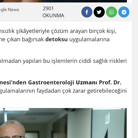
2901
OKUNMA
msızlık şikâyetleriyle çözüm arayan birçok kişi,
ne çıkan bağırsak
detoksu
uygulamalarına
madan yapılan bu işlemlerin ciddi sağlık riskleri
nesi’nden Gastroenteroloji
Uzman
ı Prof. Dr.
gulamalarının faydadan çok zarar getirebileceğini