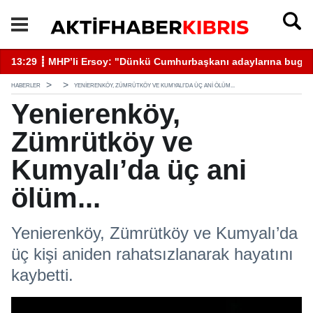
13:29 ┋ MHP’li Ersoy: "Dünkü Cumhurbaşkanı adaylarına bugün 
13
HABERLER
YENIERENKÖY, ZÜMRÜTKÖY VE KUMYALI’DA ÜÇ ANI ÖLÜM...
Yenierenköy,
Zümrütköy ve
Kumyalı’da üç ani
ölüm...
Yenierenköy, Zümrütköy ve Kumyalı’da
üç kişi aniden rahatsızlanarak hayatını
kaybetti.