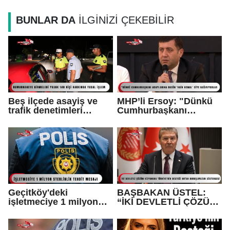
BUNLAR DA
İLGİNİZİ ÇEKEBİLİR
Beş ilçede asayiş ve
MHP’li Ersoy: "Dünkü
trafik denetimleri
Cumhurbaşkanı
yapıldı...
adaylarına bugün ‘hain
Kemal’ diye
bağırıyorlar"
Geçitköy'deki
BAŞBAKAN ÜSTEL:
işletmeciye 1 milyon
“İKİ DEVLETLİ ÇÖZÜM
sterlinlik tehdit mesajı:
VİZYONUNA
1 tutuklu var
TÜRKİYE’NİN DESTEĞİ
ORTAK