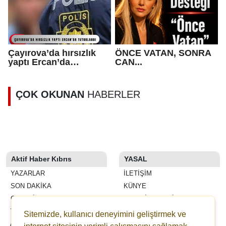
DURUŞUMUZUN
GÖSTERGESİ”
Çayırova’da hırsızlık
ÖNCE VATAN, SONRA
yaptı Ercan’da
CAN...
tutuklandı
ÇOK OKUNAN
HABERLER
Aktif Haber Kıbrıs
YASAL
YAZARLAR
İLETIŞIM
SON DAKİKA
KÜNYE
GALERİLER
YAYIN İLKELERI
VİDEOLAR
KURALLAR
Sitemizde, kullanıcı deneyimini geliştirmek ve
ANKETLER
GIZLILIK