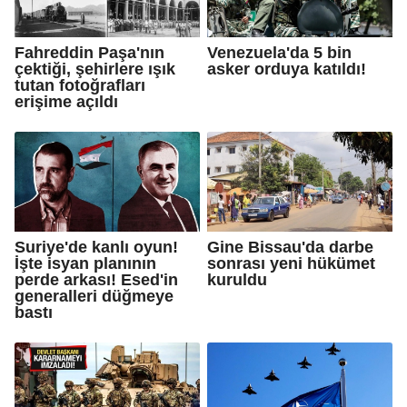
Fahreddin Paşa'nın
Venezuela'da 5 bin
çektiği, şehirlere ışık
asker orduya katıldı!
tutan fotoğrafları
erişime açıldı
Suriye'de kanlı oyun!
Gine Bissau'da darbe
İşte isyan planının
sonrası yeni hükümet
perde arkası! Esed'in
kuruldu
generalleri düğmeye
bastı