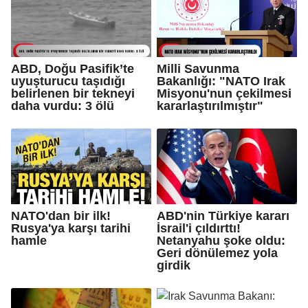
ABD, Doğu Pasifik’te
Milli Savunma
uyuşturucu taşıdığı
Bakanlığı: "NATO Irak
belirlenen bir tekneyi
Misyonu'nun çekilmesi
daha vurdu: 3 ölü
kararlaştırılmıştır"
NATO'dan bir ilk!
ABD'nin Türkiye kararı
Rusya'ya karşı tarihi
İsrail'i çıldırttı!
hamle
Netanyahu şoke oldu:
Geri dönülemez yola
girdik