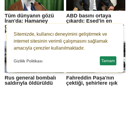
Tüm dünyanın gözü
ABD basını ortaya
İran'da: Hamaney
çıkardı: Esed'in en
gösterilere ilişkin ilk
yakın adamları nerede?
kez konuştu!
Sitemizde, kullanıcı deneyimini geliştirmek ve
internet sitesinin verimli çalışmasını sağlamak
amacıyla çerezler kullanılmaktadır.
Tamam
Gizlilik Politikası
Rus general bombalı
Fahreddin Paşa'nın
saldırıyla öldürüldü
çektiği, şehirlere ışık
tutan fotoğrafları
erişime açıldı