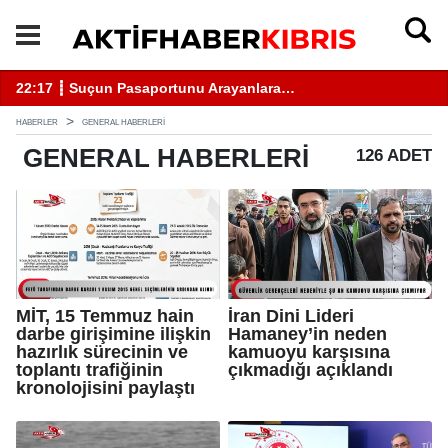
rtunu Arayanlara…
18:05 ┋ Beş ilçede asayiş ve
HABERLER
GENERAL HABERLERI
GENERAL
HABERLERI
126 ADET
MİT, 15 Temmuz hain
İran Dini Lideri
darbe girişimine ilişkin
Hamaney’in neden
hazırlık sürecinin ve
kamuoyu karşısına
toplantı trafiğinin
çıkmadığı açıklandı
kronolojisini paylaştı