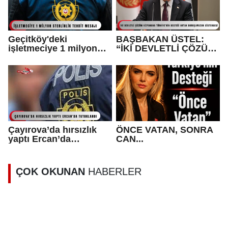
Geçitköy'deki
BAŞBAKAN ÜSTEL:
işletmeciye 1 milyon
“İKİ DEVLETLİ ÇÖZÜM
sterlinlik tehdit mesajı:
VİZYONUNA
1 tutuklu var
TÜRKİYE’NİN DESTEĞİ
ORTAK
DURUŞUMUZUN
GÖSTERGESİ”
Çayırova’da hırsızlık
ÖNCE VATAN, SONRA
yaptı Ercan’da
CAN...
tutuklandı
ÇOK OKUNAN
HABERLER