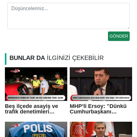
BUNLAR DA
İLGİNİZİ ÇEKEBİLİR
Beş ilçede asayiş ve
MHP’li Ersoy: "Dünkü
trafik denetimleri
Cumhurbaşkanı
yapıldı...
adaylarına bugün ‘hain
Kemal’ diye
bağırıyorlar"