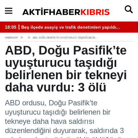
13:29 ┋ MHP’li Ersoy: "Dünkü Cumhurbaşkanı adaylarına bugün 
13
HABERLER
ABD, DOĞU PASIFIK’TE UYUŞTURUCU TAŞIDIĞI BELIR...
ABD, Doğu Pasifik’te
uyuşturucu taşıdığı
belirlenen bir tekneyi
daha vurdu: 3 ölü
ABD ordusu, Doğu Pasifik’te
uyuşturucu taşıdığı belirlenen bir
tekneye daha hava saldırısı
düzenlendiğini duyurarak, saldırıda 3