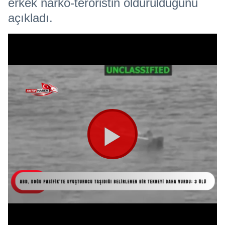
erkek narko-teröristin öldürüldüğünü
açıkladı.