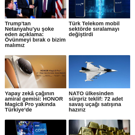
Trump'tan
Türk Telekom mobil
Netanyahu'yu şoke
sektörde sıralamayı
eden açıklama:
değiştirdi
Övünmeyi bırak o bizim
malımız
Yapay zekâ çağının
NATO ülkesinden
amiral gemisi: HONOR
sürpriz teklif: 72 adet
Magic8 Pro yakında
savaş uçağı satışına
Türkiye’de
hazırız