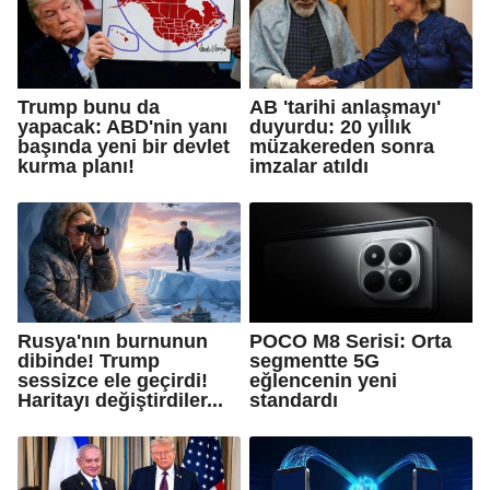
Trump bunu da
AB 'tarihi anlaşmayı'
yapacak: ABD'nin yanı
duyurdu: 20 yıllık
başında yeni bir devlet
müzakereden sonra
kurma planı!
imzalar atıldı
Rusya'nın burnunun
POCO M8 Serisi: Orta
dibinde! Trump
segmentte 5G
sessizce ele geçirdi!
eğlencenin yeni
Haritayı değiştirdiler...
standardı