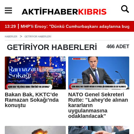
13:29 ┋ MHP’li Ersoy: "Dünkü Cumhurbaşkanı adaylarına bugün 
13
HABERLER
GETIRIYOR HABERLERI
GETIRIYOR
HABERLERI
466 ADET
Bakan Bak, KKTC’de
NATO Genel Sekreteri
Ramazan Sokağı’nda
Rutte: "Lahey'de alınan
konuştu
kararların
uygulanmasına
odaklanılacak"