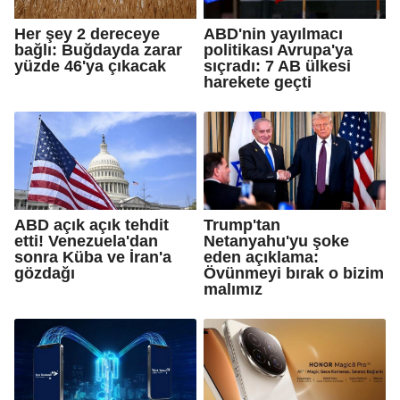
Her şey 2 dereceye
ABD'nin yayılmacı
bağlı: Buğdayda zarar
politikası Avrupa'ya
yüzde 46'ya çıkacak
sıçradı: 7 AB ülkesi
harekete geçti
ABD açık açık tehdit
Trump'tan
etti! Venezuela'dan
Netanyahu'yu şoke
sonra Küba ve İran'a
eden açıklama:
gözdağı
Övünmeyi bırak o bizim
malımız