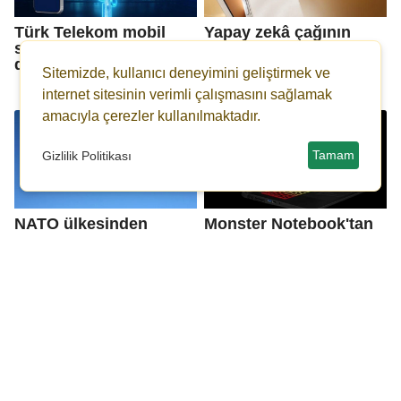
Türk Telekom mobil
Yapay zekâ çağının
sektörde sıralamayı
amiral gemisi: HONOR
değiştirdi
Magic8 Pro yakında
Sitemizde, kullanıcı deneyimini geliştirmek ve
Türkiye’de
internet sitesinin verimli çalışmasını sağlamak
amacıyla çerezler kullanılmaktadır.
Tamam
Gizlilik Politikası
NATO ülkesinden
Monster Notebook'tan
sürpriz teklif: 72 adet
oyuncular için ara tatil
savaş uçağı satışına
hamlesi: Vinov
hazırız