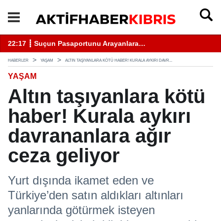
22:17 ┋ Suçun Pasaportunu Arayanlara…
18
HABERLER
YAŞAM
ALTIN TAŞIYANLARA KÖTÜ HABER! KURALA AYKIRI DAVR...
YAŞAM
Altın taşıyanlara kötü
haber! Kurala aykırı
davrananlara ağır
ceza geliyor
Yurt dışında ikamet eden ve
Türkiye’den satın aldıkları altınları
yanlarında götürmek isteyen