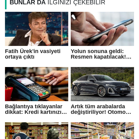
BUNLAR DA
İLGİNİZİ ÇEKEBİLİR
Fatih Ürek'in vasiyeti
Yolun sonuna geldi:
ortaya çıktı
Resmen kapatılacak!
Emekliye ayrılıyor
Bağlantıya tıklayanlar
Artık tüm arabalarda
dikkat: Kredi kartınızı
değiştiriliyor! Otomobil
kullanıma acil kapatın!
devi bombayı patlattı