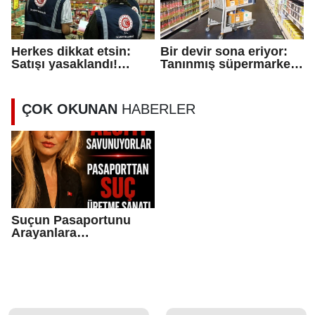
Herkes dikkat etsin:
Bir devir sona eriyor:
Satışı yasaklandı!
Tanınmış süpermarket
'Riskli' uyarısı verildi
zinciri piyasadan
çekiliyor
ÇOK OKUNAN
HABERLER
Suçun Pasaportunu
Arayanlara…