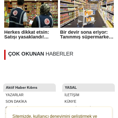
Herkes dikkat etsin:
Bir devir sona eriyor:
Satışı yasaklandı!
Tanınmış süpermarket
'Riskli' uyarısı verildi
zinciri piyasadan
çekiliyor
ÇOK OKUNAN
HABERLER
Aktif Haber Kıbrıs
YASAL
YAZARLAR
İLETIŞIM
SON DAKİKA
KÜNYE
GALERİLER
YAYIN İLKELERI
VİDEOLAR
KURALLAR
Sitemizde, kullanıcı deneyimini geliştirmek ve