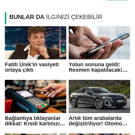
BUNLAR DA
İLGİNİZİ ÇEKEBİLİR
Fatih Ürek'in vasiyeti
Yolun sonuna geldi:
ortaya çıktı
Resmen kapatılacak!
Emekliye ayrılıyor
Bağlantıya tıklayanlar
Artık tüm arabalarda
dikkat: Kredi kartınızı
değiştiriliyor! Otomobil
kullanıma acil kapatın!
devi bombayı patlattı