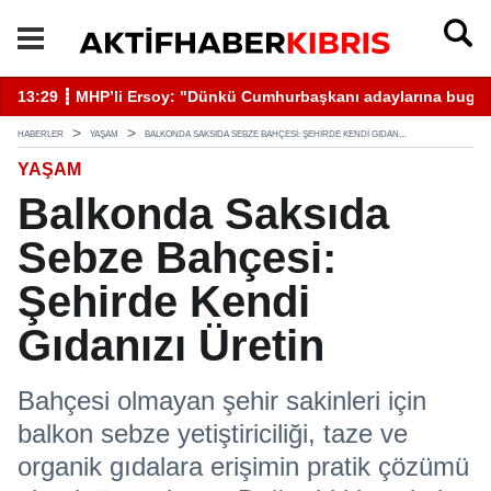
13:29 ┋ MHP’li Ersoy: "Dünkü Cumhurbaşkanı adaylarına bugün 
13
HABERLER
YAŞAM
BALKONDA SAKSIDA SEBZE BAHÇESI: ŞEHIRDE KENDI GIDAN...
YAŞAM
Balkonda Saksıda
Sebze Bahçesi:
Şehirde Kendi
Gıdanızı Üretin
Bahçesi olmayan şehir sakinleri için
balkon sebze yetiştiriciliği, taze ve
organik gıdalara erişimin pratik çözümü