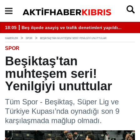
18:05 ┋ Beş ilçede asayiş ve trafik denetimleri yapıldı...
13
HABERLER
SPOR
BEŞIKTAŞ'TAN MUHTEŞEM SERI! YENILGIYI UNUTTULAR
SPOR
Beşiktaş'tan
muhteşem seri!
Yenilgiyi unuttular
Tüm Spor - Beşiktaş, Süper Lig ve
Türkiye Kupası’nda oynadığı son 9
karşılaşmada mağlup olmadı.