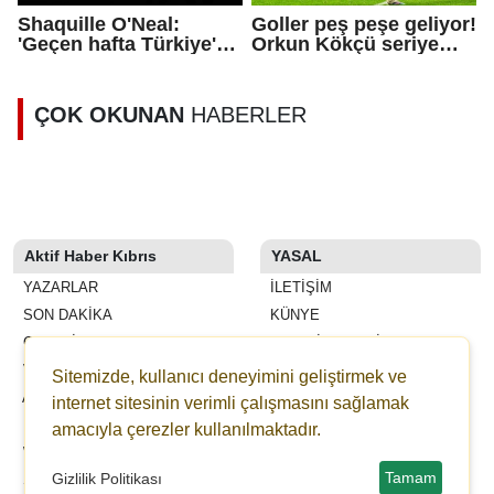
Shaquille O'Neal:
Goller peş peşe geliyor!
'Geçen hafta Türkiye'de
Orkun Kökçü seriye
bir kahramanın
bağladı
yanındaydım'
ÇOK OKUNAN
HABERLER
Aktif Haber Kıbrıs
YASAL
YAZARLAR
İLETIŞIM
SON DAKİKA
KÜNYE
GALERİLER
YAYIN İLKELERI
VİDEOLAR
KURALLAR
Sitemizde, kullanıcı deneyimini geliştirmek ve
ANKETLER
GIZLILIK
internet sitesinin verimli çalışmasını sağlamak
FİRMA REHBERİ
KULLANICI SÖZLEŞMESI
amacıyla çerezler kullanılmaktadır.
WİKİ
VERI POLITIKASI
Tamam
Gizlilik Politikası
ŞEHİR REHBERİ