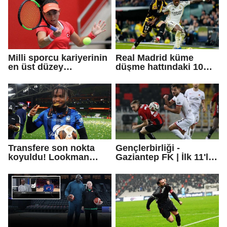
Milli sporcu kariyerinin
Real Madrid küme
en üst düzey
düşme hattındaki 10
şampiyonluğuna ulaştı!
kişi takımı 90+10'da
penaltıyla yıktı
Transfere son nokta
Gençlerbirliği -
koyuldu! Lookman
Gaziantep FK | İlk 11'ler
transferi resmen
açıklandı
açıklandı