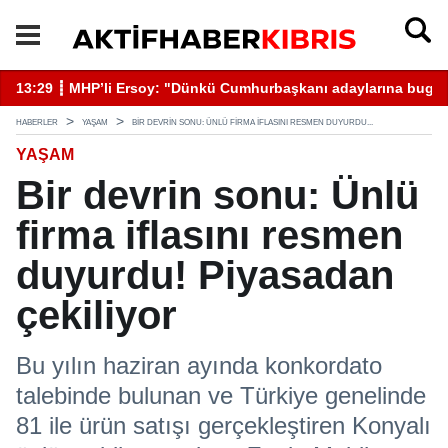
13:29 ┋ MHP’li Ersoy: "Dünkü Cumhurbaşkanı adaylarına bugün 
13
HABERLER
YAŞAM
BIR DEVRIN SONU: ÜNLÜ FIRMA IFLASINI RESMEN DUYURDU...
YAŞAM
Bir devrin sonu: Ünlü
firma iflasını resmen
duyurdu! Piyasadan
çekiliyor
Bu yılın haziran ayında konkordato
talebinde bulunan ve Türkiye genelinde
81 ile ürün satışı gerçekleştiren Konyalı