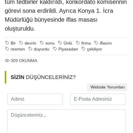
tüm tedbirler kaldırıldı, konkordato komiserinin
görevi sona erdirildi. Ayrıca Konya 1. İcra
Müdürlüğü bünyesinde iflas masası
oluşturuldu.
Bir
devrin
sonu
Ünlü
firma
iflasını
resmen
duyurdu
Piyasadan
çekiliyor
309
OKUNMA
SİZİN
DÜŞÜNCELERİNİZ?
Website Yorumları