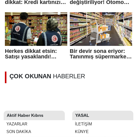
dikkat: Kredi kartınızı
değiştiriliyor! Otomobil
kullanıma acil kapatın!
devi bombayı patlattı
Herkes dikkat etsin:
Bir devir sona eriyor:
Satışı yasaklandı!
Tanınmış süpermarket
'Riskli' uyarısı verildi
zinciri piyasadan
çekiliyor
ÇOK OKUNAN
HABERLER
Aktif Haber Kıbrıs
YASAL
YAZARLAR
İLETIŞIM
SON DAKİKA
KÜNYE