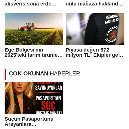
alışveriş sona erdi:
ünlü mağaza hakkında
Sınır ticaretinde euro
'kapatma' kararı çıktı!
dönemi
Ege Bölgesi'nin
Piyasa değeri 672
2025'teki tarım ürünleri
milyon TL! Ekipler geçit
ihracatı 7,5 milyar
vermedi
dolara ulaştı
ÇOK OKUNAN
HABERLER
Suçun Pasaportunu
Arayanlara…