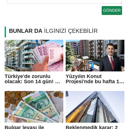
BUNLAR DA
İLGİNİZİ ÇEKEBİLİR
Türkiye'de zorunlu
Yüzyılın Konut
olacak: Son 14 gün! En
Projesi'nde bu hafta 10
az 3 ay
ilde daha kura çekilişi
yapabileceksiniz
yapılacak
Bulgar levası ile
Beklenmedik karar: 2