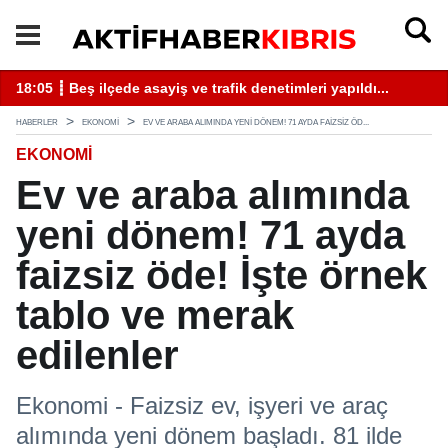
18:05 ┋ Beş ilçede asayiş ve trafik denetimleri yapıldı...
13
HABERLER
EKONOMI
EV VE ARABA ALIMINDA YENI DÖNEM! 71 AYDA FAIZSIZ ÖD...
EKONOMI
Ev ve araba alımında
yeni dönem! 71 ayda
faizsiz öde! İşte örnek
tablo ve merak
edilenler
Ekonomi - Faizsiz ev, işyeri ve araç
alımında yeni dönem başladı. 81 ilde