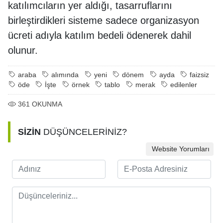
katılımcıların yer aldığı, tasarruflarını
birleştirdikleri sisteme sadece organizasyon
ücreti adıyla katılım bedeli ödenerek dahil
olunur.
araba
alımında
yeni
dönem
ayda
faizsiz
öde
İşte
örnek
tablo
merak
edilenler
361
OKUNMA
SİZİN
DÜŞÜNCELERİNİZ?
Website Yorumları