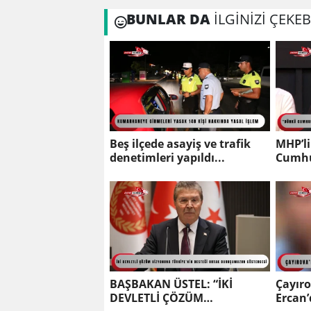
BUNLAR DA
İLGİNİZİ ÇEKEB
Beş ilçede asayiş ve trafik
MHP’l
denetimleri yapıldı...
Cumhu
bugün 
bağırı
BAŞBAKAN ÜSTEL: “İKİ
Çayıro
DEVLETLİ ÇÖZÜM
Ercan’