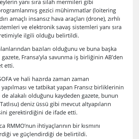
eylerin yanı sıra silah mermileri gibi
programlanmış gezici mühimmatlar (loitering
ı amaçlı insansız hava araçları (drone), zırhlı
stemleri ve elektronik savaş sistemleri yanı sıra
imiyle ilgili olduğu belirtildi.
alanlarından bazıları olduğunu ve buna başka
n gazete, Fransa’yla savunma iş birliğinin AB’den
 etti.
SOFA ve hali hazırda zaman zaman
n yapılması ve tatbikat yapan Fransız birliklerinin
e de alakalı olduğunu kaydeden gazete, bunun
(Tatlısu) deniz üssü gibi mevcut altyapıların
ni gerektirdiğini de ifade etti.
a RMMO’nun ihtiyaçlarının bir kısmını
iği ve güçlendirdiği de belirtildi.