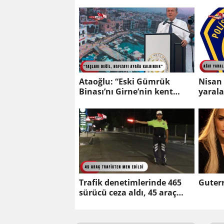
VİZYONUNA TÜRKİYE’NİN
DESTEĞİ ORTAK
DURUŞUMUZUN
GÖSTERGESİ”
Ataoğlu: “Eski Gümrük
Nisan 
Binası’nı Girne’nin kent
yaral
belleği ve tarih merkezi
hayatı
olarak yeniden kazandırdık”
Trafik denetimlerinde 465
Guterr
sürücü ceza aldı, 45 araç
trafikten men edildi