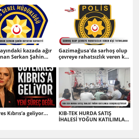
ayındaki kazada ağır
Gazimağusa'da sarhoş olup
anan Serkan Şahin
çevreye rahatsızlık veren kişi
nı kaybetti
tutuklandı
es Kıbrıs’a geliyor...
KIB-TEK HURDA SATIŞ
İHALESİ YOĞUN KATILIMLA
GERÇEKLEŞTİRİLDİ