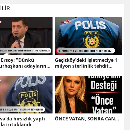
İLİR
i Ersoy: "Dünkü
Geçitköy'deki işletmeciye 1
rbaşkanı adaylarına
milyon sterlinlik tehdit
‘hain Kemal’ diye
mesajı: 1 tutuklu var
yorlar"
va’da hırsızlık yaptı
ÖNCE VATAN, SONRA CAN...
da tutuklandı