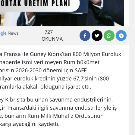
727
OKUNMA
la Fransa ile Güney Kıbrıs’tan 800 Milyon Euroluk
e, haberde ismi verilmeyen Rum hükümet
rıs’ın 2026-2030 dönemi için SAFE
lyar euroluk kredinin yüzde 67,7’sinin (800
amlarla alakalı olduğuna işaret etti.
y Kıbrıs’ta bulunan savunma endüstrilerinin,
çin Fransa’daki ilgili savunma endüstrileriyle iş
te, bunların Rum Milli Muhafız Ordusunun
karşılayacağını kaydetti.