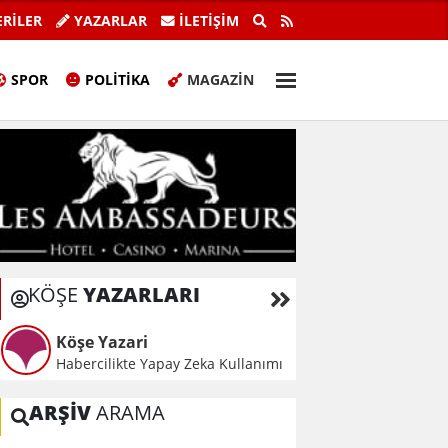
milyon sterlinlik tehdit mesajı: 1
BAŞBAKAN ÜSTEL: “İ
RİLER
YAZARLAR
İLETIŞIM
TÜRKİYE’NİN DESTE
SPOR
POLITIKA
MAGAZIN
KÖŞE
YAZARLARI
Köşe Yazari
Habercilikte Yapay Zeka Kullanımı
ARŞİV
ARAMA