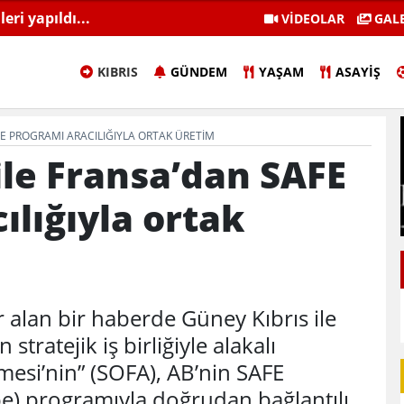
anı adaylarına bugün ‘hain
Geçitköy'deki işletmeciye 1 
VİDEOLAR
GALE
tutuklu var
KIBRIS
GÜNDEM
YAŞAM
ASAYIŞ
FE PROGRAMI ARACILIĞIYLA ORTAK ÜRETIM
ile Fransa’dan SAFE
ılığıyla ortak
alan bir haberde Güney Kıbrıs ile
tratejik iş birliğiyle alakalı
mesi’nin” (SOFA), AB’nin SAFE
pe) programıyla doğrudan bağlantılı