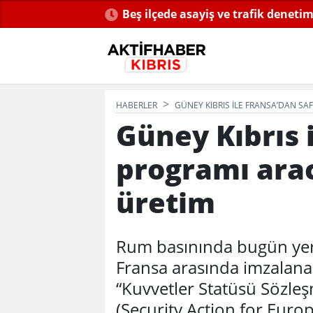
ıldı...
MHP’li Ersoy: "Dünkü Cumhurbaşk
Kemal’ diye bağırıyorlar"
HABERLER
GÜNEY KIBRIS ILE FRANSA’DAN SA
Güney Kıbrıs 
programı arac
üretim
Rum basınında bugün yer 
Fransa arasında imzalanan s
“Kuvvetler Statüsü Sözleş
(Security Action for Euro