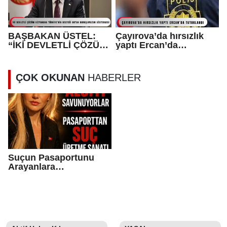
BAŞBAKAN ÜSTEL:
Çayırova’da hırsızlık
“İKİ DEVLETLİ ÇÖZÜM
yaptı Ercan’da
VİZYONUNA
tutuklandı
TÜRKİYE’NİN DESTEĞİ
ORTAK
ÇOK OKUNAN
HABERLER
DURUŞUMUZUN
GÖSTERGESİ”
Suçun Pasaportunu
Arayanlara…