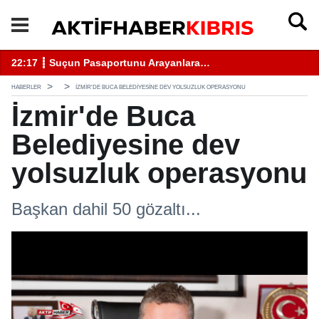
18:05 ┋ Beş ilçede asayiş ve trafik denetimleri yapıldı...
HABERLER
İZMIR'DE BUCA BELEDIYESINE DEV YOLSUZLUK OPERASYONU
İzmir'de Buca
Belediyesine dev
yolsuzluk operasyonu
Başkan dahil 50 gözaltı...