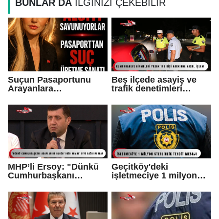
BUNLAR DA
İLGİNİZİ ÇEKEBİLİR
Suçun Pasaportunu
Beş ilçede asayiş ve
Arayanlara…
trafik denetimleri
yapıldı...
MHP’li Ersoy: "Dünkü
Geçitköy'deki
Cumhurbaşkanı
işletmeciye 1 milyon
adaylarına bugün ‘hain
sterlinlik tehdit mesajı:
Kemal’ diye
1 tutuklu var
bağırıyorlar"