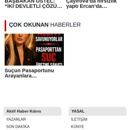
BAŞBAKAN ÜSTEL:
Çayırova’da hırsızlık
“İKİ DEVLETLİ ÇÖZÜM
yaptı Ercan’da
VİZYONUNA
tutuklandı
TÜRKİYE’NİN DESTEĞİ
ORTAK
ÇOK OKUNAN
HABERLER
DURUŞUMUZUN
GÖSTERGESİ”
Suçun Pasaportunu
Arayanlara…
Aktif Haber Kıbrıs
YASAL
YAZARLAR
İLETIŞIM
SON DAKİKA
KÜNYE