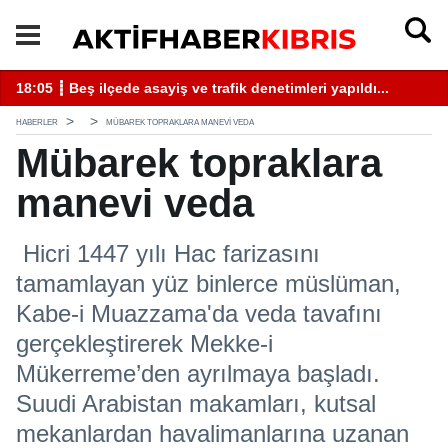
18:05 ┋ Beş ilçede asayiş ve trafik denetimleri yapıldı...
13
HABERLER
MÜBAREK TOPRAKLARA MANEVI VEDA
Mübarek topraklara
manevi veda
Hicri 1447 yılı Hac farizasını
tamamlayan yüz binlerce müslüman,
Kabe-i Muazzama'da veda tavafını
gerçekleştirerek Mekke-i
Mükerreme’den ayrılmaya başladı.
Suudi Arabistan makamları, kutsal
mekanlardan havalimanlarına uzanan