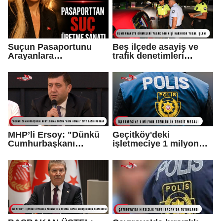
Suçun Pasaportunu
Beş ilçede asayiş ve
Arayanlara…
trafik denetimleri
yapıldı...
MHP’li Ersoy: "Dünkü
Geçitköy'deki
Cumhurbaşkanı
işletmeciye 1 milyon
adaylarına bugün ‘hain
sterlinlik tehdit mesajı:
Kemal’ diye
1 tutuklu var
bağırıyorlar"