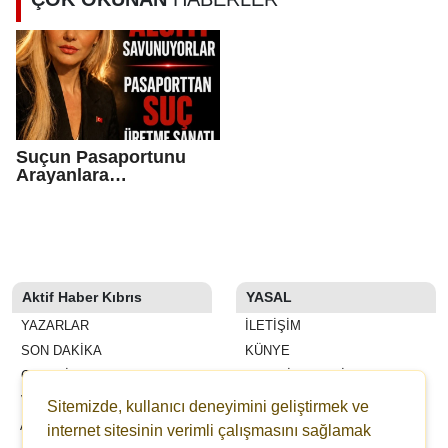
Suçun Pasaportunu
Arayanlara…
Aktif Haber Kıbrıs
YASAL
YAZARLAR
İLETIŞIM
SON DAKİKA
KÜNYE
GALERİLER
YAYIN İLKELERI
VİDEOLAR
KURALLAR
Sitemizde, kullanıcı deneyimini geliştirmek ve
ANKETLER
GIZLILIK
internet sitesinin verimli çalışmasını sağlamak