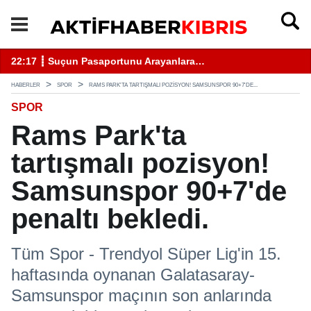
18:05 ┋ Beş ilçede asayiş ve trafik denetimleri yapıldı...
13
HABERLER
SPOR
RAMS PARK'TA TARTIŞMALI POZISYON! SAMSUNSPOR 90+7'DE...
SPOR
Rams Park'ta
tartışmalı pozisyon!
Samsunspor 90+7'de
penaltı bekledi.
Tüm Spor - Trendyol Süper Lig'in 15.
haftasında oynanan Galatasaray-
Samsunspor maçının son anlarında