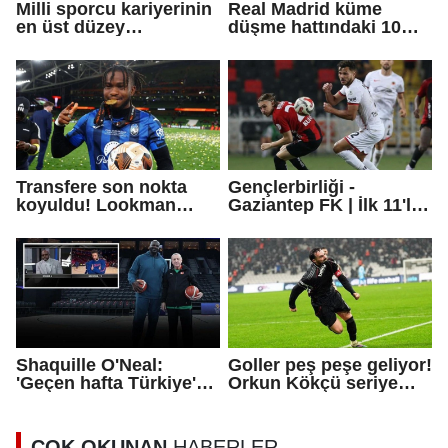
Milli sporcu kariyerinin
Real Madrid küme
en üst düzey
düşme hattındaki 10
şampiyonluğuna ulaştı!
kişi takımı 90+10'da
penaltıyla yıktı
Transfere son nokta
Gençlerbirliği -
koyuldu! Lookman
Gaziantep FK | İlk 11'ler
transferi resmen
açıklandı
açıklandı
Shaquille O'Neal:
Goller peş peşe geliyor!
'Geçen hafta Türkiye'de
Orkun Kökçü seriye
bir kahramanın
bağladı
yanındaydım'
ÇOK OKUNAN
HABERLER