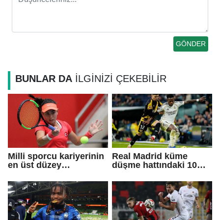
BUNLAR DA
İLGİNİZİ ÇEKEBİLİR
Milli sporcu kariyerinin
Real Madrid küme
en üst düzey
düşme hattındaki 10
şampiyonluğuna ulaştı!
kişi takımı 90+10'da
penaltıyla yıktı