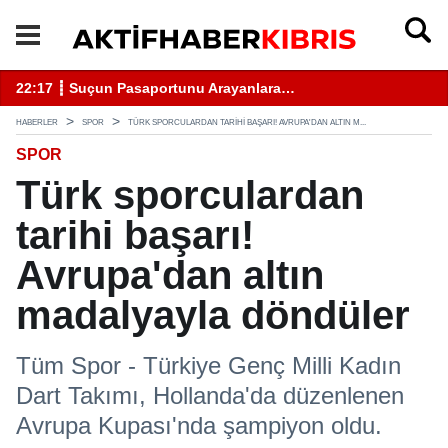
22:17 ┋ Suçun Pasaportunu Arayanlara…
18
HABERLER
SPOR
TÜRK SPORCULARDAN TARIHI BAŞARI! AVRUPA'DAN ALTIN M...
SPOR
Türk sporculardan
tarihi başarı!
Avrupa'dan altın
madalyayla döndüler
Tüm Spor - Türkiye Genç Milli Kadın
Dart Takımı, Hollanda'da düzenlenen
Avrupa Kupası'nda şampiyon oldu.