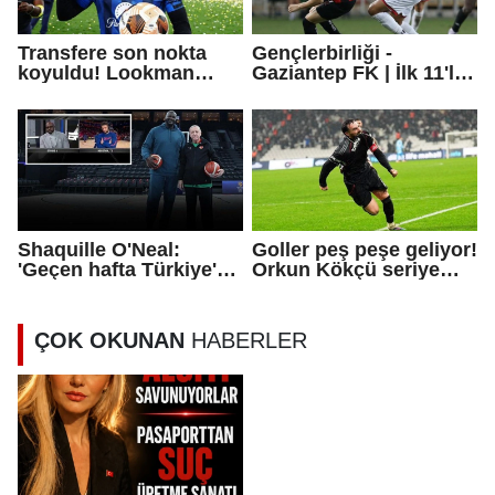
Transfere son nokta
Gençlerbirliği -
koyuldu! Lookman
Gaziantep FK | İlk 11'ler
transferi resmen
açıklandı
açıklandı
Shaquille O'Neal:
Goller peş peşe geliyor!
'Geçen hafta Türkiye'de
Orkun Kökçü seriye
bir kahramanın
bağladı
yanındaydım'
ÇOK OKUNAN
HABERLER